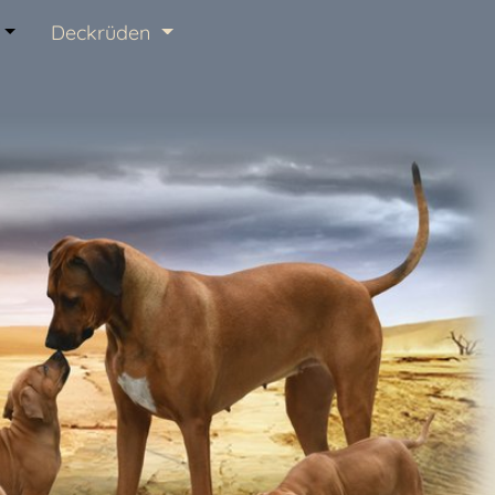
Thuraia Lionhounds
Würfe
Deckrüden
Wurfplanung 2026
K-Wurf 2024
de
J-Wurf 2022
I-Wurf 2020
H-Wurf 2018
G-Wurf 2011
F-Wurf 2009
de
E-Wurf 2007