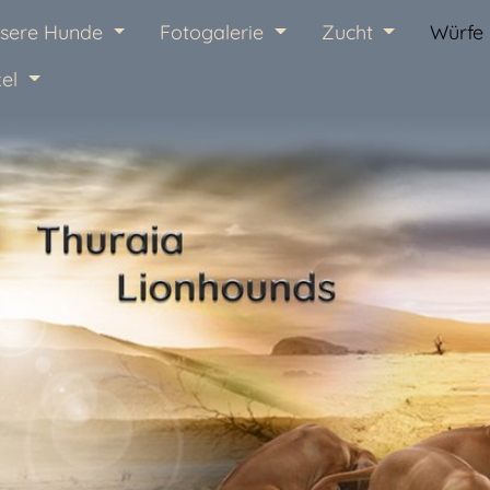
sere Hunde
Fotogalerie
Zucht
Würfe
kel
News
Über uns
Unsere Hun
Fotogalerie
Zucht
Würfe
Deckrüden
Unsere Pfer