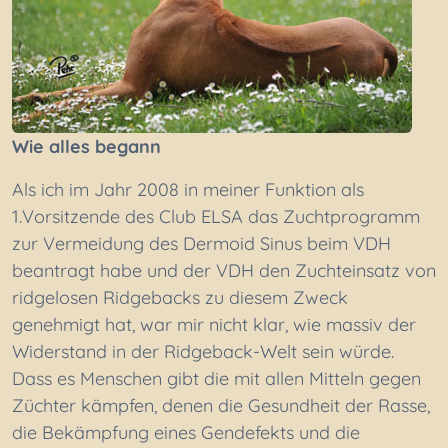
Wie alles begann
Als ich im Jahr 2008 in meiner Funktion als
1.Vorsitzende des Club ELSA das Zuchtprogramm
zur Vermeidung des Dermoid Sinus beim VDH
beantragt habe und der VDH den Zuchteinsatz von
ridgelosen Ridgebacks zu diesem Zweck
genehmigt hat, war mir nicht klar, wie massiv der
Widerstand in der Ridgeback-Welt sein würde.
Dass es Menschen gibt die mit allen Mitteln gegen
Züchter kämpfen, denen die Gesundheit der Rasse,
die Bekämpfung eines Gendefekts und die